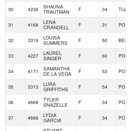
SHAUNA
30
4238
F
34
TUAL
TRAUTMAN
LENA
31
4168
F
31
POR
CRANDELL
LOUISA
32
3319
F
50
BER
SUMMERS
LAUREL
33
4227
F
60
POR
SINGER
SAMANTHA
34
4171
F
53
POR
DE LA VEGA
LURA
35
3313
F
54
POR
GRIFFITHS
TYLER
36
4668
F
34
POR
SNAZELLE
LYDIA
37
4666
F
34
POR
GARCIA
STUART