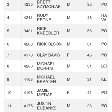
BRETT
3
4235
M
35
POR
SZYMONIAK
RUDY
HAP
4
4211
M
48
PEONE
VALL
RICK
5
3431
M
56
POR
KNEEDLER
6
4208
RICK OLSON
M
31
POR
7
4170
CLAY DAVIS
F
46
POR
MICHAEL
8
4200
M
31
LONG
MORRIS
MICHAEL
9
4163
M
31
KEL
BRAATEN
JAMIE
10
4198
F
41
POR
MIERAS
JUSTIN
11
4175
M
26
POR
EUBANKS