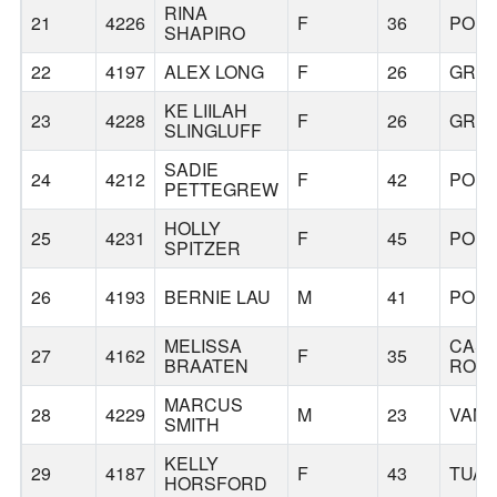
RINA
21
4226
F
36
POR
SHAPIRO
22
4197
ALEX LONG
F
26
GRE
KE LIILAH
23
4228
F
26
GRE
SLINGLUFF
SADIE
24
4212
F
42
POR
PETTEGREW
HOLLY
25
4231
F
45
POR
SPITZER
26
4193
BERNIE LAU
M
41
POR
MELISSA
CAST
27
4162
F
35
BRAATEN
ROC
MARCUS
28
4229
M
23
VAN
SMITH
KELLY
29
4187
F
43
TUAL
HORSFORD