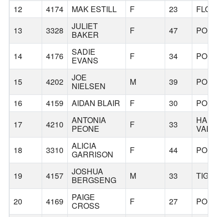
12
4174
MAK ESTILL
F
23
FLO
JULIET
13
3328
F
47
POR
BAKER
SADIE
14
4176
F
34
POR
EVANS
JOE
15
4202
M
39
POR
NIELSEN
16
4159
AIDAN BLAIR
F
30
POR
ANTONIA
HAP
17
4210
F
33
PEONE
VALL
ALICIA
18
3310
F
44
POR
GARRISON
JOSHUA
19
4157
M
33
TIGA
BERGSENG
PAIGE
20
4169
F
27
POR
CROSS