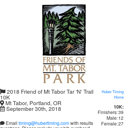
2018 Friend of Mt Tabor Tar 'N' Trail
Huber Timing
10K
Home
Mt Tabor, Portland, OR
10K:
September 30th, 2018
Finishers:
39
Male:
12
Email
timing@hubertiming.com
with results
Female:
27