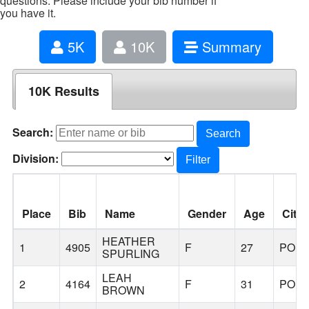
questions. Please include your bib number if
you have it.
5K
10K
Summary
10K Results
Search:
Search
Division:
Filter
Place
Bib
Name
Gender
Age
City
HEATHER
1
4905
F
27
POR
SPURLING
LEAH
2
4164
F
31
POR
BROWN